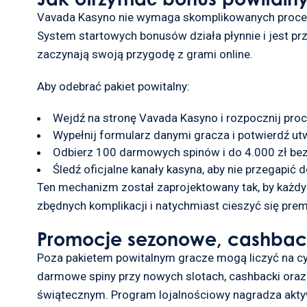
Vavada Kasyno nie wymaga skomplikowanych proced
System startowych bonusów działa płynnie i jest prz
zaczynają swoją przygodę z grami online.
Aby odebrać pakiet powitalny:
Wejdź na stronę Vavada Kasyno i rozpocznij proce
Wypełnij formularz danymi gracza i potwierdź ut
Odbierz 100 darmowych spinów i do 4.000 zł be
Śledź oficjalne kanały kasyna, aby nie przegapić
Ten mechanizm został zaprojektowany tak, by każdy
zbędnych komplikacji i natychmiast cieszyć się pre
Promocje sezonowe, cashbac
Poza pakietem powitalnym gracze mogą liczyć na c
darmowe spiny przy nowych slotach, cashbacki oraz 
świątecznym. Program lojalnościowy nagradza akty