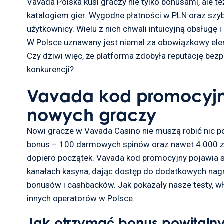
Vavada Polska kusi graczy nie tylko bonusami, ale te
katalogiem gier. Wygodne płatności w PLN oraz szyb
użytkownicy. Wielu z nich chwali intuicyjną obsługę 
W Polsce uznawany jest niemal za obowiązkowy elem
Czy dziwi więc, że platforma zdobyła reputację bezp
konkurencji?
Vavada kod promocyjny
nowych graczy
Nowi gracze w Vavada Casino nie muszą robić nic po
bonus – 100 darmowych spinów oraz nawet 4.000 zł 
dopiero początek. Vavada kod promocyjny pojawia się
kanałach kasyna, dając dostęp do dodatkowych nag
bonusów i cashbacków. Jak pokazały nasze testy, wł
innych operatorów w Polsce.
Jak otrzymać bonus powital