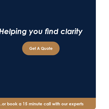
Helping you find clarity
Get A Quote
...or book a 15 minute call with our experts