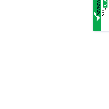
/5
5.0