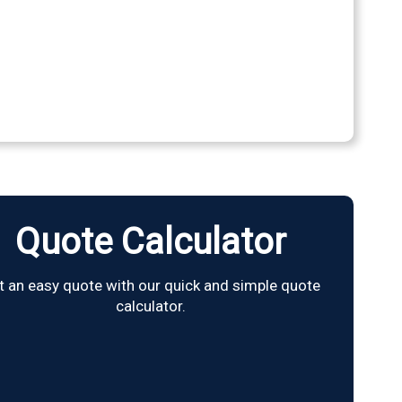
Quote Calculator
t an easy quote with our quick and simple quote
calculator.