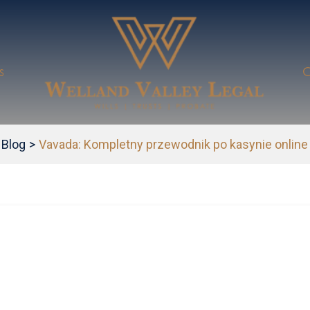
s
C
Blog
>
Vavada: Kompletny przewodnik po kasynie online