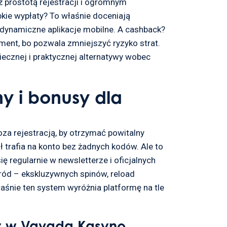
ż prostotą rejestracji i ogromnym
kie wypłaty? To właśnie doceniają
i dynamiczne aplikacje mobilne. A cashback?
ent, bo pozwala zmniejszyć ryzyko strat.
iecznej i praktycznej alternatywy wobec
 i bonusy dla
za rejestracją, by otrzymać powitalny
trafia na konto bez żadnych kodów. Ale to
 regularnie w newsletterze i oficjalnych
ród – ekskluzywnych spinów, reload
aśnie ten system wyróżnia platformę na tle
ny w Vavada Kasyno