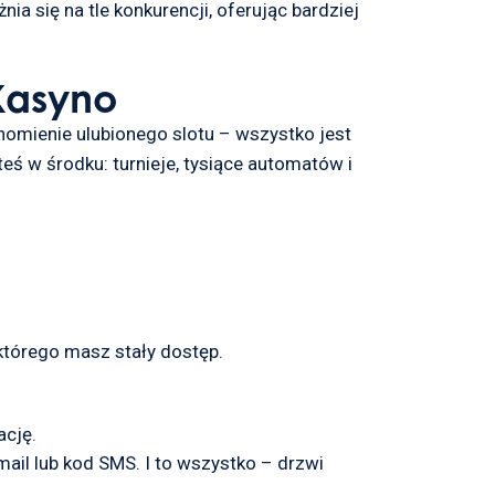
a się na tle konkurencji, oferując bardziej
 Kasyno
omienie ulubionego slotu – wszystko jest
steś w środku: turnieje, tysiące automatów i
 którego masz stały dostęp.
ację.
ail lub kod SMS. I to wszystko – drzwi