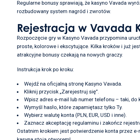
Regularne bonusy sprawiają, że kasyno Vavada wyróżni
rozbudowany system nagród i zwrotów.
Rejestracja w Vavada
Rozpoczęcie gry w Kasyno Vavada przypomina uruch
proste, kolorowe i ekscytujące. Kilka kroków i już je
atrakcyjne bonusy czekają na nowych graczy.
Instrukcja krok po kroku:
Wejdź na oficjalną stronę Kasyno Vavada.
Kliknij przycisk „Zarejestruj się”.
Wpisz adres e-mail lub numer telefonu – taki, do
Wymyśl hasło, które zapamiętasz tylko Ty.
Wybierz walutę konta (PLN, EUR, USD i inne).
Zaznacz akceptację regulaminu i zakończ rejestr
Ostatnim krokiem jest potwierdzenie konta przez e-m
kasyna stoją otworem!